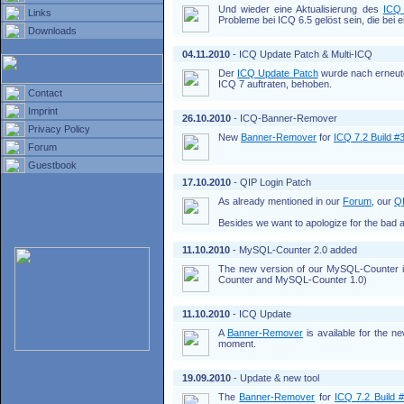
Und wieder eine Aktualisierung des
ICQ
Links
Probleme bei ICQ 6.5 gelöst sein, die bei 
Downloads
04.11.2010
- ICQ Update Patch & Multi-ICQ
Der
ICQ Update Patch
wurde nach erneute
ICQ 7 auftraten, behoben.
Contact
Imprint
26.10.2010
- ICQ-Banner-Remover
Privacy Policy
New
Banner-Remover
for
ICQ 7.2 Build #
Forum
Guestbook
17.10.2010
- QIP Login Patch
As already mentioned in our
Forum
, our
QI
Besides we want to apologize for the bad a
11.10.2010
- MySQL-Counter 2.0 added
The new version of our MySQL-Counter i
Counter and MySQL-Counter 1.0)
11.10.2010
- ICQ Update
A
Banner-Remover
is available for the n
moment.
19.09.2010
- Update & new tool
The
Banner-Remover
for
ICQ 7.2 Build 