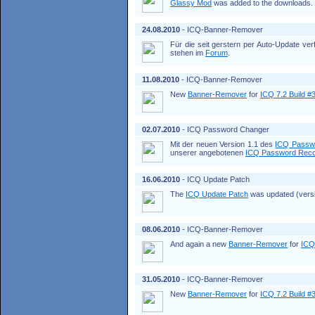
Glassy Mod
was added to the downloads.
24.08.2010
- ICQ-Banner-Remover
Für die seit gerstern per Auto-Update ve
stehen im
Forum
.
11.08.2010
- ICQ-Banner-Remover
New
Banner-Remover
for
ICQ 7.2 Build #
02.07.2010
- ICQ Password Changer
Mit der neuen Version 1.1 des
ICQ Passw
unserer angebotenen
ICQ Password Rec
16.06.2010
- ICQ Update Patch
The
ICQ Update Patch
was updated (versio
08.06.2010
- ICQ-Banner-Remover
And again a new
Banner-Remover
for
ICQ
31.05.2010
- ICQ-Banner-Remover
New
Banner-Remover
for
ICQ 7.2 Build #