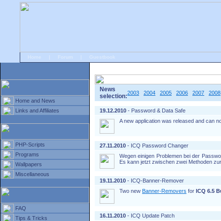
Home
|
Forum
|
Guestbook
# Home
»
Home and News
»
Old news
News
2003
2004
2005
2006
2007
2008
selection:
Home and News
Links and Affiliates
19.12.2010
- Password & Data Safe
A new application was released and can 
PHP-Scripts
27.11.2010
- ICQ Password Changer
Programs
Wegen einigen Problemen bei der Passwo
Es kann jetzt zwischen zwei Methoden zu
Wallpapers
Miscellaneous
19.11.2010
- ICQ-Banner-Remover
Two new
Banner-Removers
for
ICQ 6.5 B
FAQ
16.11.2010
- ICQ Update Patch
Tips & Tricks