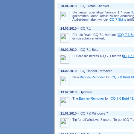
28.04.2010
- ICQ Status Checker
Die längst überfällige Version 1.7 vom
I
gekommen. Mehr Details zu den Änderunge
Außerdem haben wir die
ICQ 7 Skins
größt
24.03.2010
- ICQ 7.1
Für die finale ICQ 7.1 Version (
ICQ 7.1 Bu
ein bisschen erweitert.
26.02.2010
- ICQ 7.1 Beta
Für alle die bereits ICQ 7.1 testen (
ICQ 7.1
14.02.2010
- ICQ-Banner-Remover
New
Banner-Remover
for
ICQ 7.0 Build #
13.02.2010
- Updates
The
Banner-Remover
for
ICQ 7.0 Build #
21.01.2010
- ICQ 7 & Windows 7
Tip for all Windows 7 users: To get ICQ 7 o