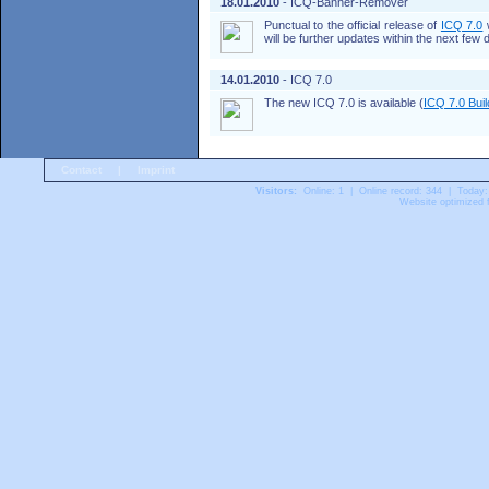
18.01.2010
- ICQ-Banner-Remover
Punctual to the official release of
ICQ 7.0
w
will be further updates within the next few
14.01.2010
- ICQ 7.0
The new ICQ 7.0 is available (
ICQ 7.0 Bui
Contact
|
Imprint
Visitors:
Online: 1 | Online record: 344 | Today:
Website optimized f