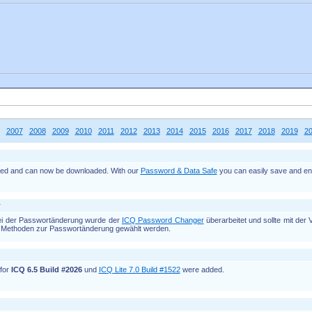
2007
2008
2009
2010
2011
2012
2013
2014
2015
2016
2017
2018
2019
2
sed and can now be downloaded. With our
Password & Data Safe
you can easily save and en
r
ei der Passwortänderung wurde der
ICQ Password Changer
überarbeitet und sollte mit der 
i Methoden zur Passwortänderung gewählt werden.
for
ICQ 6.5 Build #2026
und
ICQ Lite 7.0 Build #1522
were added.