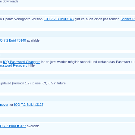
e downloads.
uto-Update verfügbare Version
ICQ 7.2 Build #3143
gibt es auch einen passenden
Banner-
Q 7.2 Build #3140
available.
r
es
ICQ Password Changers
ist es jetzt wieder möglich schnell und einfach das Passwort z
assword Recovery
Hilfe.
pdated (version 1.7) to use ICQ 6.5 in future.
mover
for
ICQ 7.2 Build #3127
.
Q 7.2 Build #3127
available.