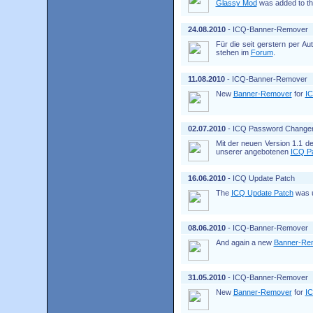
Glassy Mod
was added to th
24.08.2010
- ICQ-Banner-Remover
Für die seit gerstern per A
stehen im
Forum
.
11.08.2010
- ICQ-Banner-Remover
New
Banner-Remover
for
IC
02.07.2010
- ICQ Password Change
Mit der neuen Version 1.1 d
unserer angebotenen
ICQ P
16.06.2010
- ICQ Update Patch
The
ICQ Update Patch
was u
08.06.2010
- ICQ-Banner-Remover
And again a new
Banner-Re
31.05.2010
- ICQ-Banner-Remover
New
Banner-Remover
for
IC