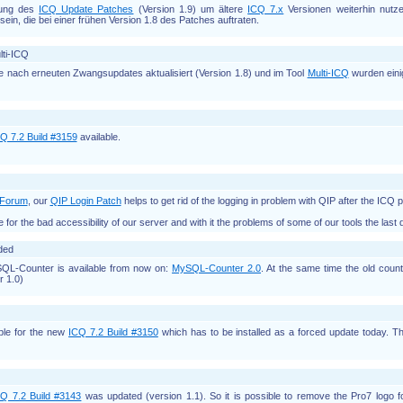
erung des
ICQ Update Patches
(Version 1.9) um ältere
ICQ 7.x
Versionen weiterhin nutz
ein, die bei einer frühen Version 1.8 des Patches auftraten.
ti-ICQ
 nach erneuten Zwangsupdates aktualisiert (Version 1.8) und im Tool
Multi-ICQ
wurden einig
Q 7.2 Build #3159
available.
Forum
, our
QIP Login Patch
helps to get rid of the logging in problem with QIP after the ICQ 
 for the bad accessibility of our server and with it the problems of some of our tools the la
ded
QL-Counter is available from now on:
MySQL-Counter 2.0
. At the same time the old cou
 1.0)
able for the new
ICQ 7.2 Build #3150
which has to be installed as a forced update today. Th
CQ 7.2 Build #3143
was updated (version 1.1). So it is possible to remove the Pro7 logo f