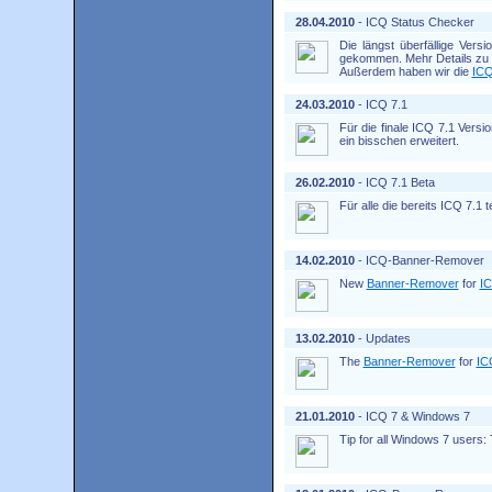
28.04.2010
- ICQ Status Checker
Die längst überfällige Ver
gekommen. Mehr Details zu 
Außerdem haben wir die
ICQ
24.03.2010
- ICQ 7.1
Für die finale ICQ 7.1 Versio
ein bisschen erweitert.
26.02.2010
- ICQ 7.1 Beta
Für alle die bereits ICQ 7.1 t
14.02.2010
- ICQ-Banner-Remover
New
Banner-Remover
for
IC
13.02.2010
- Updates
The
Banner-Remover
for
IC
21.01.2010
- ICQ 7 & Windows 7
Tip for all Windows 7 users: 