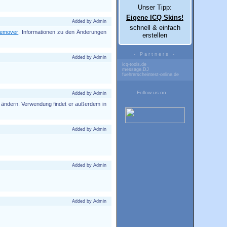
Unser Tipp:
Eigene ICQ Skins!
Added by Admin
schnell & einfach
Remover
. Informationen zu den Änderungen
erstellen
- Partners -
Added by Admin
icq-tools.de
message.DJ
fuehrerscheintest-online.de
Follow us on
Added by Admin
u ändern. Verwendung findet er außerdem in
Added by Admin
Added by Admin
Added by Admin