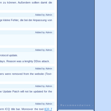
en zu können. Außerdem sollten damit die
Added by Admin
e kleine Fehler, die bei der Anpassung von
Added by Admin
Added by Admin
protocol update.
st days. Reason was a lenghty DDos attack.
Added by Admin
nters were removed from the website (Text-
Added by Admin
e Update Patch will not be updated for the
Added by Admin
- Recommendation -
orm ICQ title bar. Moreover the tool
ICQ 7