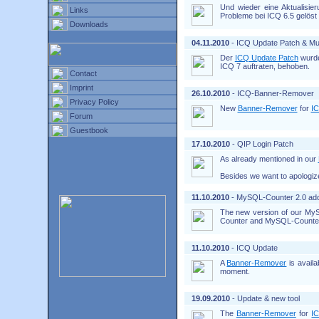
Und wieder eine Aktualisi
Links
Probleme bei ICQ 6.5 gelöst s
Downloads
04.11.2010
- ICQ Update Patch & Mul
Der
ICQ Update Patch
wurde
ICQ 7 auftraten, behoben.
Contact
Imprint
26.10.2010
- ICQ-Banner-Remover
Privacy Policy
New
Banner-Remover
for
IC
Forum
Guestbook
17.10.2010
- QIP Login Patch
As already mentioned in our
Besides we want to apologize
11.10.2010
- MySQL-Counter 2.0 ad
The new version of our MyS
Counter and MySQL-Counter
11.10.2010
- ICQ Update
A
Banner-Remover
is avail
moment.
19.09.2010
- Update & new tool
The
Banner-Remover
for
I