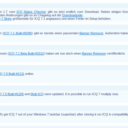
sion 1.7 vom
ICQ Status Checker
gibt es jetzt endlich zum Download. Neben einigen Kor
den Änderungen gibt es im Chagelog auf der
Downloadseite
.
 7 Skins
größtenteils für ICQ 7.1 angepasst und einen Fehler im Setup behoben.
n (
ICQ 7.1 Build #2096
) gibt es bereits einen passenden
Banner-Remover
. Außerdem haben
esten (
ICQ 7.1 Beta Build #1512
) haben wir nun doch einen
Banner-Remover
veröffentlicht.
Q 7.0 Build #1211
online.
Q 7.0 Build #1205
and
Multi-ICQ
were updated. It is possible to run ICQ 7 multiply now.
To get ICQ 7 out of your Windows 7 taskbar (superbar) after closing it run ICQ in compatibili