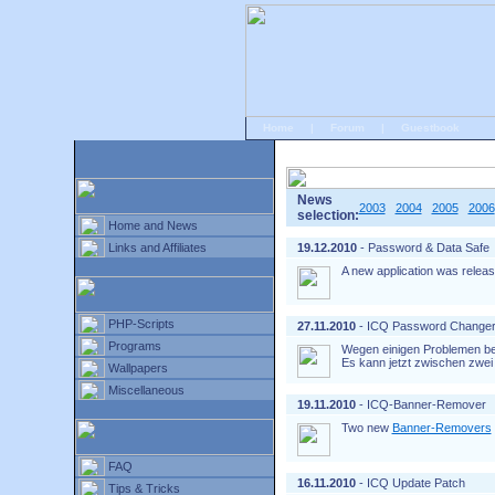
Home
|
Forum
|
Guestbook
# Home
»
Home and News
»
Old news
News
2003
2004
2005
2006
selection:
Home and News
Links and Affiliates
19.12.2010
- Password & Data Safe
A new application was relea
PHP-Scripts
27.11.2010
- ICQ Password Change
Programs
Wegen einigen Problemen b
Es kann jetzt zwischen zwe
Wallpapers
Miscellaneous
19.11.2010
- ICQ-Banner-Remover
Two new
Banner-Removers
FAQ
16.11.2010
- ICQ Update Patch
Tips & Tricks