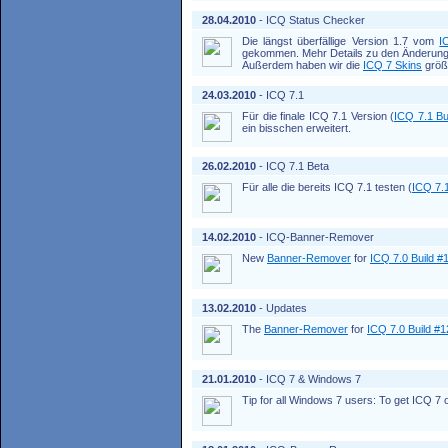
28.04.2010
- ICQ Status Checker
Die längst überfällige Version 1.7 vom
I
gekommen. Mehr Details zu den Änderunge
Außerdem haben wir die
ICQ 7 Skins
größt
24.03.2010
- ICQ 7.1
Für die finale ICQ 7.1 Version (
ICQ 7.1 Bu
ein bisschen erweitert.
26.02.2010
- ICQ 7.1 Beta
Für alle die bereits ICQ 7.1 testen (
ICQ 7.1
14.02.2010
- ICQ-Banner-Remover
New
Banner-Remover
for
ICQ 7.0 Build #
13.02.2010
- Updates
The
Banner-Remover
for
ICQ 7.0 Build #
21.01.2010
- ICQ 7 & Windows 7
Tip for all Windows 7 users: To get ICQ 7 o