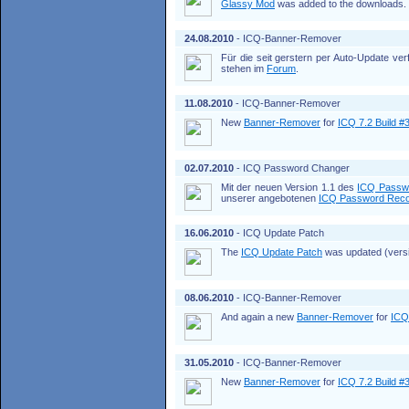
Glassy Mod
was added to the downloads.
24.08.2010
- ICQ-Banner-Remover
Für die seit gerstern per Auto-Update ve
stehen im
Forum
.
11.08.2010
- ICQ-Banner-Remover
New
Banner-Remover
for
ICQ 7.2 Build #
02.07.2010
- ICQ Password Changer
Mit der neuen Version 1.1 des
ICQ Passw
unserer angebotenen
ICQ Password Rec
16.06.2010
- ICQ Update Patch
The
ICQ Update Patch
was updated (versio
08.06.2010
- ICQ-Banner-Remover
And again a new
Banner-Remover
for
ICQ
31.05.2010
- ICQ-Banner-Remover
New
Banner-Remover
for
ICQ 7.2 Build #