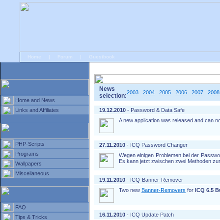
Home
|
Forum
|
Guestbook
# Home
»
Home and News
»
Old news
News
2003
2004
2005
2006
2007
2008
selection:
Home and News
Links and Affiliates
19.12.2010
- Password & Data Safe
A new application was released and can 
PHP-Scripts
27.11.2010
- ICQ Password Changer
Programs
Wegen einigen Problemen bei der Passwo
Es kann jetzt zwischen zwei Methoden zu
Wallpapers
Miscellaneous
19.11.2010
- ICQ-Banner-Remover
Two new
Banner-Removers
for
ICQ 6.5 B
FAQ
16.11.2010
- ICQ Update Patch
Tips & Tricks