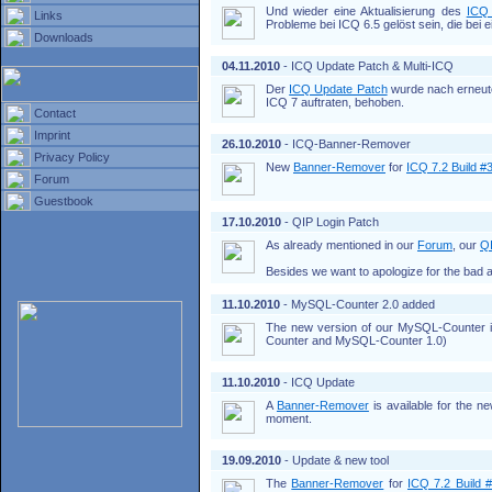
Und wieder eine Aktualisierung des
ICQ
Links
Probleme bei ICQ 6.5 gelöst sein, die bei 
Downloads
04.11.2010
- ICQ Update Patch & Multi-ICQ
Der
ICQ Update Patch
wurde nach erneute
ICQ 7 auftraten, behoben.
Contact
Imprint
26.10.2010
- ICQ-Banner-Remover
Privacy Policy
New
Banner-Remover
for
ICQ 7.2 Build #
Forum
Guestbook
17.10.2010
- QIP Login Patch
As already mentioned in our
Forum
, our
QI
Besides we want to apologize for the bad a
11.10.2010
- MySQL-Counter 2.0 added
The new version of our MySQL-Counter i
Counter and MySQL-Counter 1.0)
11.10.2010
- ICQ Update
A
Banner-Remover
is available for the n
moment.
19.09.2010
- Update & new tool
The
Banner-Remover
for
ICQ 7.2 Build 