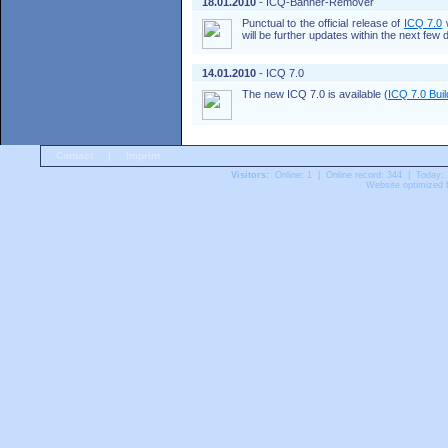
18.01.2010
- ICQ-Banner-Remover
Punctual to the official release of
ICQ 7.0
w
will be further updates within the next few
14.01.2010
- ICQ 7.0
The new ICQ 7.0 is available (
ICQ 7.0 Bui
Contact
|
Imprint
Visitors:
Online: 1 | Online record: 344 | Today:
Website optimized f