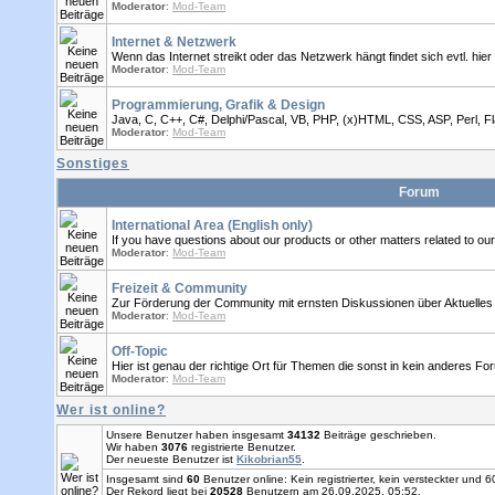
Moderator
:
Mod-Team
Internet & Netzwerk
Wenn das Internet streikt oder das Netzwerk hängt findet sich evtl. hier 
Moderator
:
Mod-Team
Programmierung, Grafik & Design
Java, C, C++, C#, Delphi/Pascal, VB, PHP, (x)HTML, CSS, ASP, Perl, Fl
Moderator
:
Mod-Team
Sonstiges
Forum
International Area (English only)
If you have questions about our products or other matters related to o
Moderator
:
Mod-Team
Freizeit & Community
Zur Förderung der Community mit ernsten Diskussionen über Aktuelles
Moderator
:
Mod-Team
Off-Topic
Hier ist genau der richtige Ort für Themen die sonst in kein anderes F
Moderator
:
Mod-Team
Wer ist online?
Unsere Benutzer haben insgesamt
34132
Beiträge geschrieben.
Wir haben
3076
registrierte Benutzer.
Der neueste Benutzer ist
Kikobrian55
.
Insgesamt sind
60
Benutzer online: Kein registrierter, kein versteckter und
Der Rekord liegt bei
20528
Benutzern am 26.09.2025, 05:52.