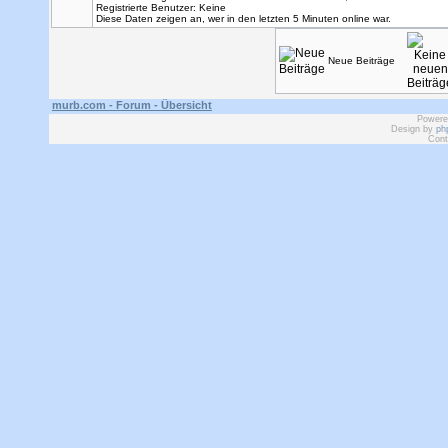
Registrierte Benutzer: Keine
Diese Daten zeigen an, wer in den letzten 5 Minuten online war.
Neue Beiträge
murb.com - Forum - Übersicht
Powere
Design by
ph
Cont