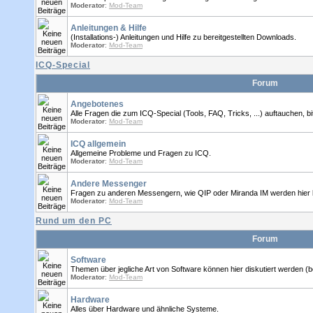
Moderator
:
Mod-Team
Anleitungen & Hilfe
(Installations-) Anleitungen und Hilfe zu bereitgestellten Downloads.
Moderator
:
Mod-Team
ICQ-Special
Forum
Angebotenes
Alle Fragen die zum ICQ-Special (Tools, FAQ, Tricks, ...) auftauchen, bitt
Moderator
:
Mod-Team
ICQ allgemein
Allgemeine Probleme und Fragen zu ICQ.
Moderator
:
Mod-Team
Andere Messenger
Fragen zu anderen Messengern, wie QIP oder Miranda IM werden hier 
Moderator
:
Mod-Team
Rund um den PC
Forum
Software
Themen über jegliche Art von Software können hier diskutiert werden (
Moderator
:
Mod-Team
Hardware
Alles über Hardware und ähnliche Systeme.