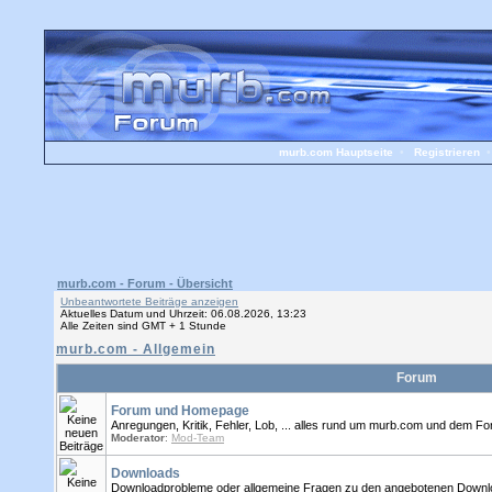
murb.com Hauptseite
•
Registrieren
murb.com - Forum - Übersicht
Unbeantwortete Beiträge anzeigen
Aktuelles Datum und Uhrzeit: 06.08.2026, 13:23
Alle Zeiten sind GMT + 1 Stunde
murb.com - Allgemein
Forum
Forum und Homepage
Anregungen, Kritik, Fehler, Lob, ... alles rund um murb.com und dem Foru
Moderator
:
Mod-Team
Downloads
Downloadprobleme oder allgemeine Fragen zu den angebotenen Download