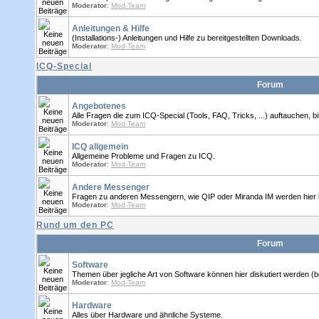
Moderator
:
Mod-Team
Anleitungen & Hilfe
(Installations-) Anleitungen und Hilfe zu bereitgestellten Downloads.
Moderator
:
Mod-Team
ICQ-Special
Forum
Angebotenes
Alle Fragen die zum ICQ-Special (Tools, FAQ, Tricks, ...) auftauchen, bitt
Moderator
:
Mod-Team
ICQ allgemein
Allgemeine Probleme und Fragen zu ICQ.
Moderator
:
Mod-Team
Andere Messenger
Fragen zu anderen Messengern, wie QIP oder Miranda IM werden hier 
Moderator
:
Mod-Team
Rund um den PC
Forum
Software
Themen über jegliche Art von Software können hier diskutiert werden (
Moderator
:
Mod-Team
Hardware
Alles über Hardware und ähnliche Systeme.