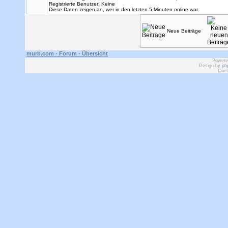
Registrierte Benutzer: Keine
Diese Daten zeigen an, wer in den letzten 5 Minuten online war.
Neue Beiträge
murb.com - Forum - Übersicht
Powere
Design by
ph
Cont