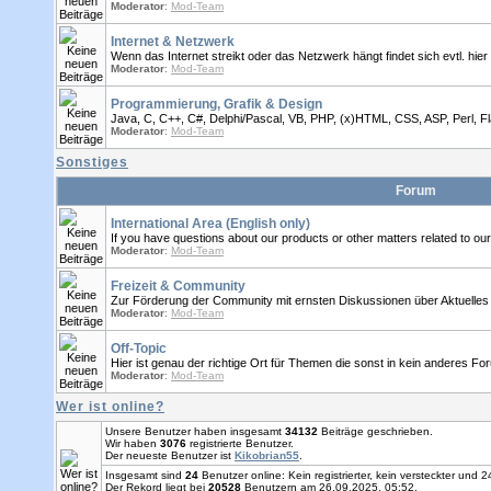
Moderator
:
Mod-Team
Internet & Netzwerk
Wenn das Internet streikt oder das Netzwerk hängt findet sich evtl. hier 
Moderator
:
Mod-Team
Programmierung, Grafik & Design
Java, C, C++, C#, Delphi/Pascal, VB, PHP, (x)HTML, CSS, ASP, Perl, Fl
Moderator
:
Mod-Team
Sonstiges
Forum
International Area (English only)
If you have questions about our products or other matters related to o
Moderator
:
Mod-Team
Freizeit & Community
Zur Förderung der Community mit ernsten Diskussionen über Aktuelles
Moderator
:
Mod-Team
Off-Topic
Hier ist genau der richtige Ort für Themen die sonst in kein anderes F
Moderator
:
Mod-Team
Wer ist online?
Unsere Benutzer haben insgesamt
34132
Beiträge geschrieben.
Wir haben
3076
registrierte Benutzer.
Der neueste Benutzer ist
Kikobrian55
.
Insgesamt sind
24
Benutzer online: Kein registrierter, kein versteckter und
Der Rekord liegt bei
20528
Benutzern am 26.09.2025, 05:52.