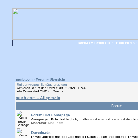
murb.com Hauptseite
•
Registrieren
murb.com - Forum - Übersicht
Unbeantwortete Beiträge anzeigen
Aktuelles Datum und Uhrzeit: 09.08.2026, 11:44
Alle Zeiten sind GMT + 1 Stunde
murb.com - Allgemein
Forum
Forum und Homepage
Anregungen, Kritik, Fehler, Lob, ... alles rund um murb.com und dem Foru
Moderator
:
Mod-Team
Downloads
Downloadprobleme oder allgemeine Fragen zu den angebotenen Download