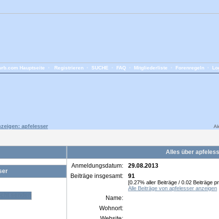
rb.com Hauptseite
•
Registrieren
•
SUCHE
•
FAQ
•
Mitgliederliste
•
Forenregeln
•
Lo
nzeigen: apfelesser
Ak
Alles über apfeles
Anmeldungsdatum:
29.08.2013
ser
Beiträge insgesamt:
91
[0.27% aller Beiträge / 0.02 Beiträge p
Alle Beiträge von apfelesser anzeigen
Name:
Wohnort:
Website: