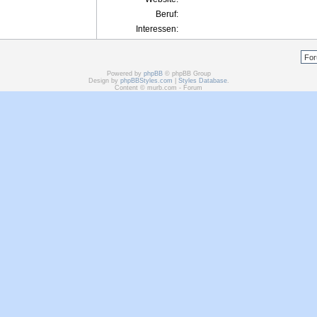
Beruf:
Interessen:
Powered by
phpBB
© phpBB Group
Design by
phpBBStyles.com
|
Styles Database
.
Content © murb.com - Forum