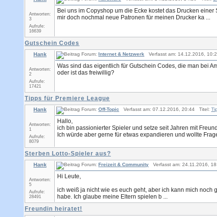
Bei uns im Copyshop um die Ecke kostet das Drucken einer Sei
Antworten:
mir doch nochmal neue Patronen für meinen Drucker ka ...
3
Aufrufe:
16639
Gutschein Codes
Hank
Forum:
Internet & Netzwerk
Verfasst am: 14.12.2016, 10:2
Was sind das eigentlich für Gutschein Codes, die man bei
Antworten:
oder ist das freiwillig?
2
Aufrufe:
17421
Tipps für Premiere League
Hank
Forum:
Off-Topic
Verfasst am: 07.12.2016, 20:44 Titel:
Ti
Hallo,
Antworten:
ich bin passionierter Spieler und setze seit Jahren mit Freu
1
Ich würde aber gerne für etwas expandieren und wollte Fragen
Aufrufe:
8079
Sterben Lotto-Spieler aus?
Hank
Forum:
Freizeit & Community
Verfasst am: 24.11.2016, 18
Hi Leute,
Antworten:
5
ich weiß ja nicht wie es euch geht, aber ich kann mich noch 
Aufrufe:
habe. Ich glaube meine Eltern spielen b ...
28491
Freundin heiratet!