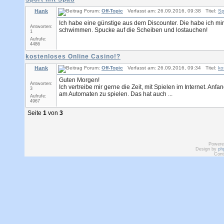
Hank
Forum:
Off-Topic
Verfasst am: 26.09.2016, 09:38 Titel:
Sp
Ich habe eine günstige aus dem Discounter. Die habe ich mir 
Antworten:
schwimmen. Spucke auf die Scheiben und lostauchen!
1
Aufrufe:
4486
kostenloses Online Casino!?
Hank
Forum:
Off-Topic
Verfasst am: 26.09.2016, 09:34 Titel:
ko
Guten Morgen!
Antworten:
Ich vertreibe mir gerne die Zeit, mit Spielen im Internet. An
3
am Automaten zu spielen. Das hat auch ...
Aufrufe:
4967
Seite
1
von
3
Powere
Design by
ph
Cont