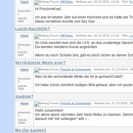
Hank
Forum:
Off-Topic
Verfasst am: 16.11.2016, 13:40 Titel:
Fr
Hi FrischimKopf,
Antworten:
1
ich war im letzten Jahr auf einer Hochzeit und da hatte die 
Aufrufe:
etwas verstehen konnte und das Gan ...
3664
Latein-Nachhilfe?
Hank
Forum:
Off-Topic
Verfasst am: 16.11.2016, 13:29 Titel:
La
An Unis wendet man sich da i.d.R. an das zuständige Sprac
Antworten:
Da werden meistens Kurse angeboten.
3
Aufrufe:
Wenn du noch Schüler bist, gibt es doch sicher an deiner Sc
5407
Verrückteste Wette ever?
Hank
Forum:
Freizeit & Community
Verfasst am: 21.10.2016, 13
Was ist die verrückteste Wette die ihr je gemacht habt?
Antworten:
3
Ich habe schon ziemlich lustigen Mist gebaut, aber ich packe
Aufrufe:
7636
Studium?
Hank
Forum:
Freizeit & Community
Verfasst am: 17.10.2016, 18
Hallo zusammen!
Antworten:
Ich stehe davor nächstes Jahr mein Abitur zu machen. Seit A
6
danach mit "mir anfangen" will. I ...
Aufrufe:
11684
Wo Uhr kaufen?