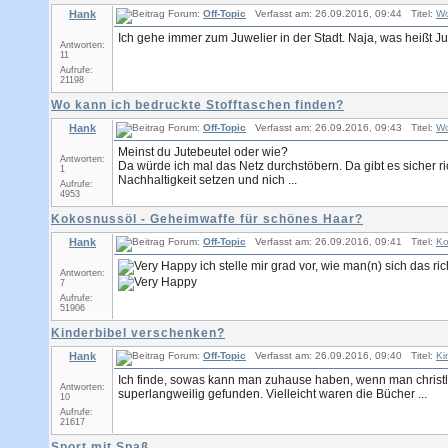
Hank
Forum:
Off-Topic
Verfasst am: 26.09.2016, 09:44 Titel:
Wo
Ich gehe immer zum Juwelier in der Stadt. Naja, was heißt J
Antworten:
11
Aufrufe:
21198
Wo kann ich bedruckte Stofftaschen finden?
Hank
Forum:
Off-Topic
Verfasst am: 26.09.2016, 09:43 Titel:
Wo
Meinst du Jutebeutel oder wie?
Antworten:
Da würde ich mal das Netz durchstöbern. Da gibt es sicher ri
1
Nachhaltigkeit setzen und nich ...
Aufrufe:
4953
Kokosnussöl - Geheimwaffe für schönes Haar?
Hank
Forum:
Off-Topic
Verfasst am: 26.09.2016, 09:41 Titel:
Ko
ich stelle mir grad vor, wie man(n) sich das r
Antworten:
7
Aufrufe:
51906
Kinderbibel verschenken?
Hank
Forum:
Off-Topic
Verfasst am: 26.09.2016, 09:40 Titel:
Ki
Ich finde, sowas kann man zuhause haben, wenn man christlich
Antworten:
superlangweilig gefunden. Vielleicht waren die Bücher ...
10
Aufrufe:
21617
Sport mit Spaß