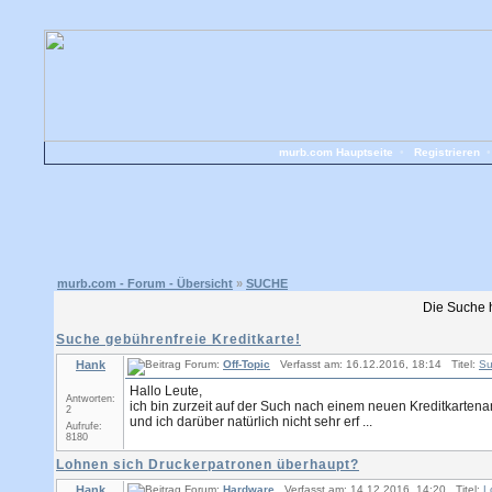
murb.com Hauptseite
•
Registrieren
murb.com - Forum - Übersicht
»
SUCHE
Die Suche 
Suche gebührenfreie Kreditkarte!
Hank
Forum:
Off-Topic
Verfasst am: 16.12.2016, 18:14 Titel:
Su
Hallo Leute,
Antworten:
ich bin zurzeit auf der Such nach einem neuen Kreditkartena
2
und ich darüber natürlich nicht sehr erf ...
Aufrufe:
8180
Lohnen sich Druckerpatronen überhaupt?
Hank
Forum:
Hardware
Verfasst am: 14.12.2016, 14:20 Titel:
L