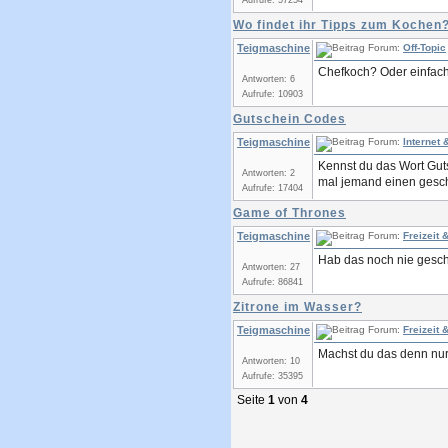
Aufrufe: 57254
Wo findet ihr Tipps zum Kochen
Teigmaschine
Forum:
Off-Topic
Chefkoch? Oder einfach 
Antworten: 6
Aufrufe: 10903
Gutschein Codes
Teigmaschine
Forum:
Internet 
Kennst du das Wort Gu
Antworten: 2
mal jemand einen gesche
Aufrufe: 17404
Game of Thrones
Teigmaschine
Forum:
Freizeit
Hab das noch nie gesc
Antworten: 27
Aufrufe: 86841
Zitrone im Wasser?
Teigmaschine
Forum:
Freizeit
Machst du das denn n
Antworten: 10
Aufrufe: 35395
Seite
1
von
4