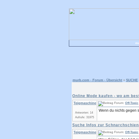
mu
murb.com - Forum - Übersicht
»
SUCHE
Online Mode kaufen - wo am bes
Teigmaschine
Forum:
Off-Topic
Wenn du nichts gegen s
Antworten: 14
Aufrufe: 31975
Suche Infos zur Schnarchschien
Teigmaschine
Forum:
Off-Topic