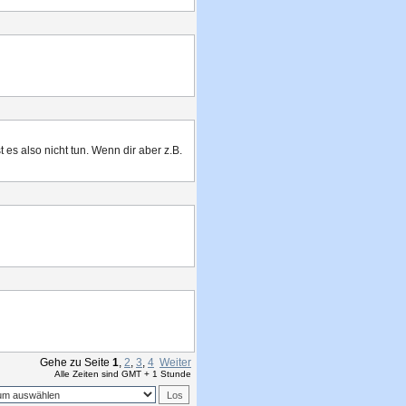
t es also nicht tun. Wenn dir aber z.B.
Gehe zu Seite
1
,
2
,
3
,
4
Weiter
Alle Zeiten sind GMT + 1 Stunde