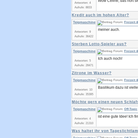
Wow Céline, das hört si
Antworten: 4
Aufrufe: 8833
Kredit auch im hohen Alter?
Teigmaschine
Forum:
Freizeit
meiner auch.
Antworten: 9
Aufrufe: 36422
Sterben Lotto-Spieler aus?
Teigmaschine
Forum:
Freizeit
Ich auch noch!
Antworten: 5
Aufrufe: 28471
Zitrone im Wasser?
Teigmaschine
Forum:
Freizeit
Basilikum dazu ist vielle
Antworten: 10
Aufrufe: 35395
Möchte gern einen neuen Schlaf
Teigmaschine
Forum:
Off-Topic
ist eine gute Idee! Ich f
Antworten: 4
Aufrufe: 21310
Was haltet ihr von Tageslichtla
Forum:
Off-Topic