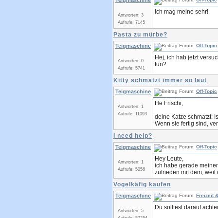
Teigmaschine
ich mag meine sehr!
Antworten: 3
Aufrufe: 7145
Pasta zu mürbe?
Teigmaschine
Forum:
Off-Topic
Hej, ich hab jetzt vers
Antworten: 0
tun?
Aufrufe: 5741
Kitty schmatzt immer so laut
Teigmaschine
Forum:
Off-Topic
He Frischi,
Antworten: 1
Aufrufe: 11093
deine Katze schmatzt: Is
Wenn sie fertig sind, ve
I need help?
Teigmaschine
Forum:
Off-Topic
Hey Leute,
Antworten: 1
ich habe gerade meinen 
Aufrufe: 5056
zufrieden mit dem, weil d
Vogelkäfig kaufen
Teigmaschine
Forum:
Freizeit
Du solltest darauf achte
Antworten: 5