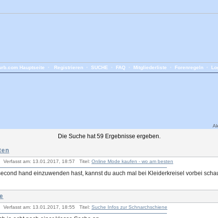
rb.com Hauptseite
•
Registrieren
•
SUCHE
•
FAQ
•
Mitgliederliste
•
Forenregeln
•
Lo
Ak
Die Suche hat 59 Ergebnisse ergeben.
ten
Verfasst am: 13.01.2017, 18:57 Titel:
Online Mode kaufen - wo am besten
econd hand einzuwenden hast, kannst du auch mal bei Kleiderkreisel vorbei scha
e
Verfasst am: 13.01.2017, 18:55 Titel:
Suche Infos zur Schnarchschiene