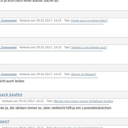
ch ja echt nach einer klasse Sache an.
 & Community
Verfasst am: 05.01.2017, 14:23 Titel:
Kredit auch im hohen Alter?
 & Community
Verfasst am: 05.01.2017, 14:23 Titel:
Sterben Lotto-Spieler aus?
 & Community
Verfasst am: 05.01.2017, 14:22 Titel:
Zitrone im Wasser?
icht auch lecker.
sack kaufen
Verfasst am: 05.01.2017, 14:21 Titel:
Möchte gern einen neuen Schlafsack kaufen
inde ja, die stinken immer so, aber vielleicht hilft ja ein Lavendelsäckchen.
mpen?
Verfasst am: 05.01.2017, 14:21 Titel:
Was haltet ihr von Tageslichtlampen?