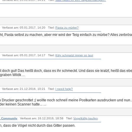
Verfasst am: 05.01.2017, 14:20 Titel:
Pasta zu mürbe?
ucht, Pasta selbst zu machen, aber mir wird der Teig einfach zu mürbe? Alles zerbrö
Verfasst am: 05.01.2017, 14:17 Titel:
Kitty schmatzt immer so laut
t doch gut! Das heißt doch, dass es ihr schmeckt. Und dass sie kratzt, heißt das eb
rgraben Wildk ...
Verfasst am: 21.12.2016, 10:21 Titel:
I need help?
Drucker geschrottet ;( wollte noch schnell meine Postkarten ausdrucken und nun... 
er keinen Scanner hatte... ...
 & Community
Verfasst am: 16.12.2016, 18:58 Titel:
Vogelkäfig kaufen
n, dass die Vögel nicht durch das Gitter passen.