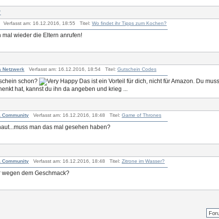
?
Verfasst am: 16.12.2016, 18:55 Titel:
Wo findet ihr Tipps zum Kochen?
mal wieder die Eltern anrufen!
& Netzwerk
Verfasst am: 16.12.2016, 18:54 Titel:
Gutschein Codes
tschein schon?
Das ist ein Vorteil für dich, nicht für Amazon. Du muss
nkt hat, kannst du ihn da angeben und krieg ...
 & Community
Verfasst am: 16.12.2016, 18:48 Titel:
Game of Thrones
haut...muss man das mal gesehen haben?
 & Community
Verfasst am: 16.12.2016, 18:48 Titel:
Zitrone im Wasser?
ur wegen dem Geschmack?