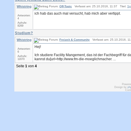
Whistring
Forum:
Off-Topic
Verfasst am: 25.10.2016, 11:37 Titel:
Sp
ich hab das auch mal versucht, hab mich aber vertippt.
Antworten:
4
Aufrufe:
8269
Studium?
Whistring
Forum:
Freizeit & Community
Verfasst am: 25.10.2016, 11
Hej!
Antworten:
6
Ich studiere Facility Mangement, das ist der Fachbegriff für
Aufrufe:
kannst du[url=http://www.fm-die-moeglichmacher. ...
11670
Seite
1
von
4
Powere
Design by
ph
Cont