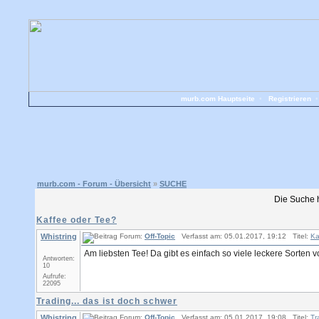
murb.com Hauptseite
•
Registrieren
murb.com - Forum - Übersicht
»
SUCHE
Die Suche 
Kaffee oder Tee?
Whistring
Forum:
Off-Topic
Verfasst am: 05.01.2017, 19:12 Titel:
Ka
Am liebsten Tee! Da gibt es einfach so viele leckere Sorten 
Antworten:
10
Aufrufe:
22095
Trading... das ist doch schwer
Whistring
Forum:
Off-Topic
Verfasst am: 05.01.2017, 19:08 Titel:
Tr