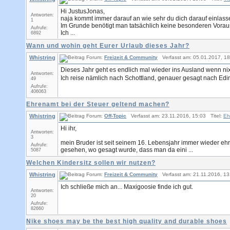
Hi JustusJonas,
Antworten:
naja kommt immer darauf an wie sehr du dich darauf einlass
1
Im Grunde benötigt man tatsächlich keine besonderen Vorau
Aufrufe:
Ich ...
6892
Wann und wohin geht Eurer Urlaub dieses Jahr?
Whistring
Forum:
Freizeit & Community
Verfasst am: 05.01.2017, 18
Dieses Jahr geht es endlich mal wieder ins Ausland wenn n
Antworten:
Ich reise nämlich nach Schottland, genauer gesagt nach Edi
49
Aufrufe:
406063
Ehrenamt bei der Steuer geltend machen?
Whistring
Forum:
Off-Topic
Verfasst am: 23.11.2016, 15:03 Titel:
Eh
Hi ihr,
Antworten:
3
mein Bruder ist seit seinem 16. Lebensjahr immer wieder ehre
Aufrufe:
gesehen, wo gesagt wurde, dass man da eini ...
5087
Welchen Kindersitz sollen wir nutzen?
Whistring
Forum:
Freizeit & Community
Verfasst am: 21.11.2016, 13
Ich schließe mich an... Maxigoosie finde ich gut.
Antworten:
20
Aufrufe:
82660
Nike shoes may be the best high quality and durable shoes