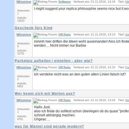
Whistring
Forum:
Software
Verfasst am: 21.11.2016, 13:16 Titel:
Ni
I might suggest your replica philosophie seems nice but it wou
Antworten:
1
Aufrufe:
13210
Geschenk fürs Kind
Whistring
Forum:
Off-Topic
Verfasst am: 21.11.2016, 13:13 Titel:
Ge
mmmh hier driften die Ideen wohl auseinander! Alos ich finde
Antworten:
werden.... Nicht immer nur Barbie
6
Aufrufe:
11751
Parkplatz aufteilen / einteilen - aber wie?
Whistring
Forum:
Off-Topic
Verfasst am: 21.11.2016, 13:10 Titel:
Pa
Ich verstehe nicht was an den guten alten Linien falsch ist?
Antworten:
2
Aufrufe:
5452
Wer kennt sich mit Wetten aus?
Whistring
Forum:
Off-Topic
Verfasst am: 21.11.2016, 13:04 Titel:
We
Hallo Just,
Antworten:
also ich finde du solltest schon überlegen ob du quasi "profe
1
schnell abhängig machen.
Aufrufe:
Ungeac ...
4701
was für Mäntel sind gerade modern?