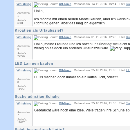
Whistring
Forum:
Off-Topic
Verfasst am: 14.11.2016, 15:54 Titel:
wa
Hallo,
Antworten:
1
ich möchte mir einen neuen Mantel kaufen, aber ich weiss ni
Aufrufe:
Richtung gehen, aber das mag ich eigentlich ...
6001
Kroatien als Urlaubsziel?
Whistring
Forum:
Off-Topic
Verfasst am: 01.11.2016, 12:28 Titel:
Kr
Hallo, meine Freunde und ich hatten uns überlegt vielleich
Antworten:
wenig ob es doch ein anderes Urlaubsziel wird.
6
Aufrufe:
27226
LED Lampen kaufen
Whistring
Forum:
Off-Topic
Verfasst am: 25.10.2016, 11:38 Titel:
LE
LEDs machen doch immer so ein kaltes Licht, oder??
Antworten:
8
Aufrufe:
12534
Suche günstige Schuhe
Whistring
Forum:
Off-Topic
Verfasst am: 25.10.2016, 11:38 Titel:
Su
Gebraucht wäre noch eine Idee. Viele tragen ihre Schuhe eb
Antworten:
7
Aufrufe:
12687
Spielt jemand auch Lotto?