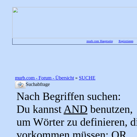
murb.com Hauptseite
•
Registrieren
murb.com - Forum - Übersicht
»
SUCHE
Suchabfrage
Nach Begriffen suchen:
Du kannst
AND
benutzen,
um Wörter zu definieren, d
vorkommen müssen;
OR