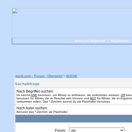
murb.com Hauptseite
•
Registrieren
murb.com - Forum - Übersicht
»
SUCHE
Suchabfrage
Nach Begriffen suchen:
Du kannst
AND
benutzen, um Wörter zu definieren, die vorkommen müssen;
OR
kann
benutzen für Wörter, die im Resultat sein können und
NOT
für Wörter, die im Ergebnis
vorkommen sollen. Das *-Zeichen kannst du als Platzhalter benutzen.
Nach Autor suchen:
Benutze das *-Zeichen als Platzhalter
Forum: