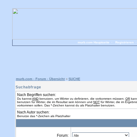
murb.com Hauptseite
•
Registrieren
murb.com - Forum - Übersicht
»
SUCHE
Suchabfrage
Nach Begriffen suchen:
Du kannst
AND
benutzen, um Wörter zu definieren, die vorkommen müssen;
OR
kann
benutzen für Wörter, die im Resultat sein können und
NOT
für Wörter, die im Ergebnis
vorkommen sollen. Das *-Zeichen kannst du als Platzhalter benutzen.
Nach Autor suchen:
Benutze das *-Zeichen als Platzhalter
Forum: