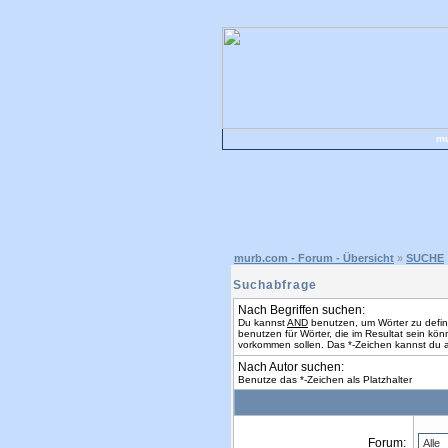
mu
murb.com - Forum - Übersicht
»
SUCHE
Suchabfrage
Nach Begriffen suchen:
Du kannst
AND
benutzen, um Wörter zu defi
benutzen für Wörter, die im Resultat sein k
vorkommen sollen. Das *-Zeichen kannst du a
Nach Autor suchen:
Benutze das *-Zeichen als Platzhalter
Forum: