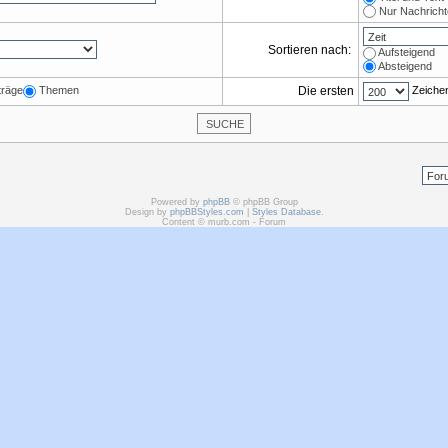
Nur Nachrich
Sortieren nach:
Aufsteigend
Absteigend
träge
Themen
Die ersten
Zeichen
Powered by
phpBB
© phpBB Group
Design by
phpBBStyles.com
|
Styles Database
.
Content © murb.com - Forum