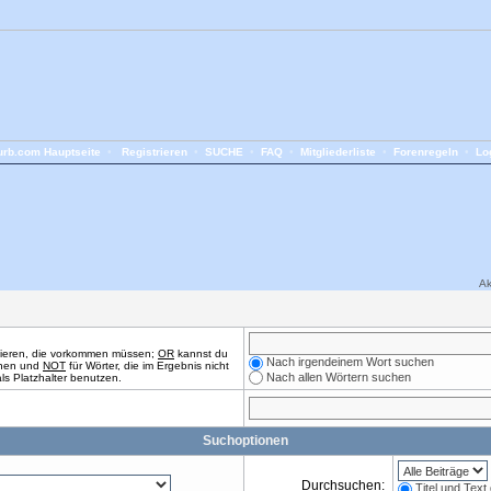
rb.com Hauptseite
•
Registrieren
•
SUCHE
•
FAQ
•
Mitgliederliste
•
Forenregeln
•
Lo
Ak
nieren, die vorkommen müssen;
OR
kannst du
Nach irgendeinem Wort suchen
önnen und
NOT
für Wörter, die im Ergebnis nicht
Nach allen Wörtern suchen
ls Platzhalter benutzen.
Suchoptionen
Durchsuchen:
Titel und Tex