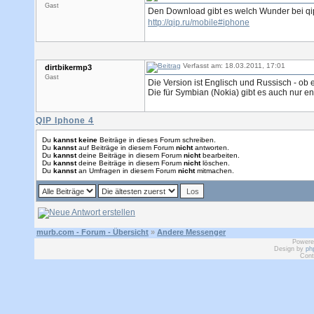
Gast
Den Download gibt es welch Wunder bei q
http://qip.ru/mobile#iphone
Verfasst am: 18.03.2011, 17:01
dirtbikermp3
Gast
Die Version ist Englisch und Russisch - ob e
Die für Symbian (Nokia) gibt es auch nur en
QIP Iphone 4
Du
kannst keine
Beiträge in dieses Forum schreiben.
Du
kannst
auf Beiträge in diesem Forum
nicht
antworten.
Du
kannst
deine Beiträge in diesem Forum
nicht
bearbeiten.
Du
kannst
deine Beiträge in diesem Forum
nicht
löschen.
Du
kannst
an Umfragen in diesem Forum
nicht
mitmachen.
murb.com - Forum - Übersicht
»
Andere Messenger
Powere
Design by
ph
Cont