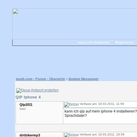
murb.com Hauptseite
•
Registrieren
murb.com - Forum - Übersicht
»
Andere Messenger
QIP Iphone 4
Verfasst am: 18.03.2011, 11:56
QIp2011
Gast
kann ich qip auf mein iphone 4 installiere
Sprachdatei?
Verfasst am: 18.03.2011, 16:59
dirtbikermp3