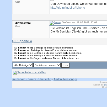
Gast
Den Download gibt es welch Wunder bei q
http://qip.ru/mobile#iphone
Verfasst am: 18.03.2011, 17:01
dirtbikermp3
Gast
Die Version ist Englisch und Russisch - ob e
Die für Symbian (Nokia) gibt es auch nur en
QIP Iphone 4
Du
kannst keine
Beiträge in dieses Forum schreiben.
Du
kannst
auf Beiträge in diesem Forum
nicht
antworten.
Du
kannst
deine Beiträge in diesem Forum
nicht
bearbeiten.
Du
kannst
deine Beiträge in diesem Forum
nicht
löschen.
Du
kannst
an Umfragen in diesem Forum
nicht
mitmachen.
murb.com - Forum - Übersicht
»
Andere Messenger
Powere
Design by
ph
Cont