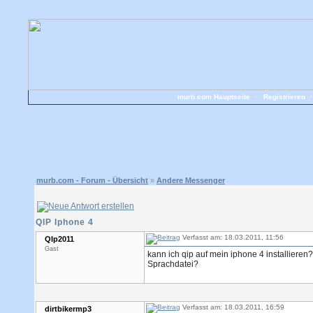
murb.com Hauptseite
•
Registrieren
murb.com - Forum - Übersicht
»
Andere Messenger
QIP Iphone 4
Verfasst am: 18.03.2011, 11:56
QIp2011
Gast
kann ich qip auf mein iphone 4 installiere
Sprachdatei?
Verfasst am: 18.03.2011, 16:59
dirtbikermp3