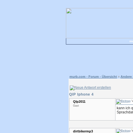
mu
murb.com - Forum - Übersicht
»
Andere
QIP Iphone 4
V
QIp2011
Gast
kann ich 
Sprachdat
V
dirtbikermp3