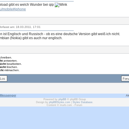
oad gibt es welch Wunder bei qip
.ru/mobile#iphone
erfasst am: 18.03.2011, 17:01
n ist Englisch und Russisch - ob es eine deutsche Version gibt weiß ich nicht.
mbian (Nokia) gibt es auch nur englisch.
chreiben.
ht
antworten.
nicht
bearbeiten.
nicht
löschen.
cht
mitmachen.
 Messenger
Ak
Powered by
phpBB
© phpBB Group
Design by
phpBBStyles.com
|
Styles Database
.
Content © murb.com - Forum