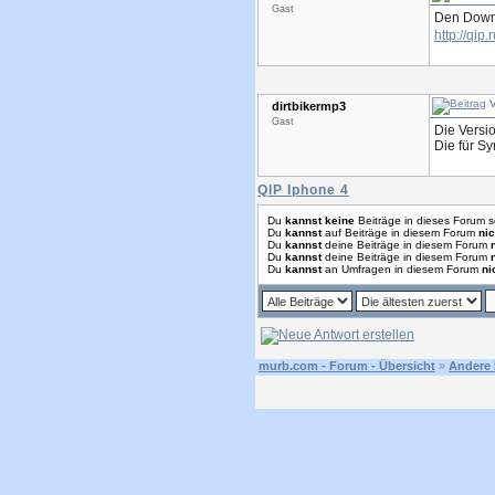
Gast
Den Downl
http://qip
V
dirtbikermp3
Gast
Die Versio
Die für Sy
QIP Iphone 4
Du
kannst keine
Beiträge in dieses Forum s
Du
kannst
auf Beiträge in diesem Forum
nic
Du
kannst
deine Beiträge in diesem Forum
Du
kannst
deine Beiträge in diesem Forum
Du
kannst
an Umfragen in diesem Forum
ni
murb.com - Forum - Übersicht
»
Andere