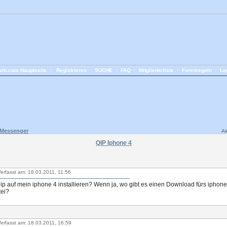
rb.com Hauptseite
•
Registrieren
•
SUCHE
•
FAQ
•
Mitgliederliste
•
Forenregeln
•
Lo
 Messenger
Ak
QIP Iphone 4
erfasst am: 18.03.2011, 11:56
qip auf mein iphone 4 installieren? Wenn ja, wo gibt es einen Download fürs iphon
ei?
erfasst am: 18.03.2011, 16:59