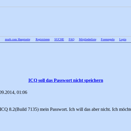
murb.com Hauptseite
•
Registrieren
•
SUCHE
•
FAQ
•
Mitgliederliste
•
Forenregeln
•
Login
ICQ soll das Passwort nicht speichern
09.2014, 01:06
ICQ 8.2(Build 7135) mein Passwort. Ich will das aber nicht. Ich möch