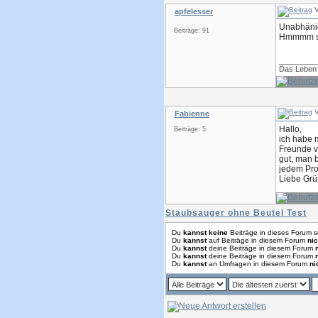
V
apfelesser
Unabhäni
Beiträge: 91
Hmmmm sc
_________
Das Leben i
V
Fabienne
Hallo,
Beiträge: 5
ich habe 
Freunde vo
gut, man 
jedem Pro
Liebe Gr
Staubsauger ohne Beutel Test
Du
kannst keine
Beiträge in dieses Forum s
Du
kannst
auf Beiträge in diesem Forum
nic
Du
kannst
deine Beiträge in diesem Forum
Du
kannst
deine Beiträge in diesem Forum
Du
kannst
an Umfragen in diesem Forum
ni