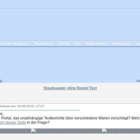
rb.com Hauptseite
•
Registrieren
•
SUCHE
•
FAQ
•
Mitgliederliste
•
Forenregeln
•
Lo
ic
Ak
Staubsauger ohne Beutel Test
erfasst am: 24.06.2016, 17:47
e,
in Portal, das unabhängige Testberichte über verschiedene Waren vorschlägt? Wel
von dieser Seite
in der Frage?