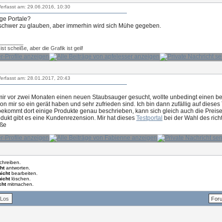
erfasst am: 29.06.2016, 10:30
ge Portale?
hwer zu glauben, aber immerhin wird sich Mühe gegeben.
________
st scheiße, aber die Grafik ist geil!
erfasst am: 28.01.2017, 20:43
mir vor zwei Monaten einen neuen Staubsauger gesucht, wollte unbedingt einen b
n mir so ein gerät haben und sehr zufrieden sind. Ich bin dann zufällig auf dieses T
bekommt dort einige Produkte genau beschrieben, kann sich gleich auch die Preis
dukt gibt es eine Kundenrezension. Mir hat dieses
Testportal
bei der Wahl des rich
üße
chreiben.
ht
antworten.
nicht
bearbeiten.
nicht
löschen.
cht
mitmachen.