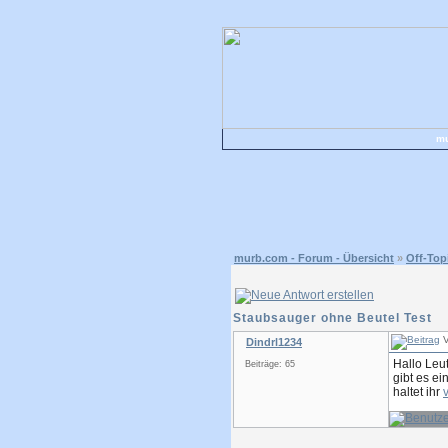
mu
murb.com - Forum - Übersicht
»
Off-Top
Staubsauger ohne Beutel Test
V
Dindrl1234
Hallo Leut
Beiträge: 65
gibt es e
haltet ihr