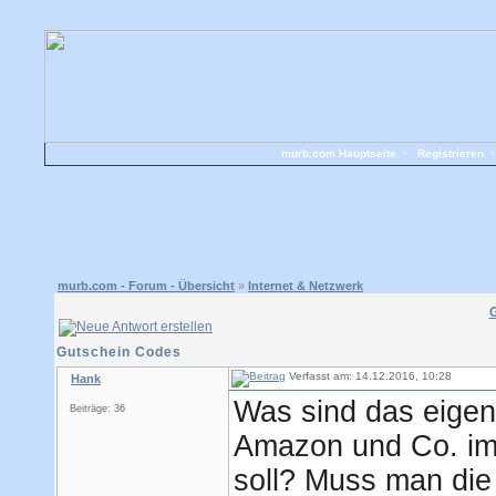
murb.com Hauptseite
•
Registrieren
murb.com - Forum - Übersicht
»
Internet & Netzwerk
Gutschein Codes
Verfasst am: 14.12.2016, 10:28
Hank
Was sind das eigen
Beiträge: 36
Amazon und Co. im
soll? Muss man die 