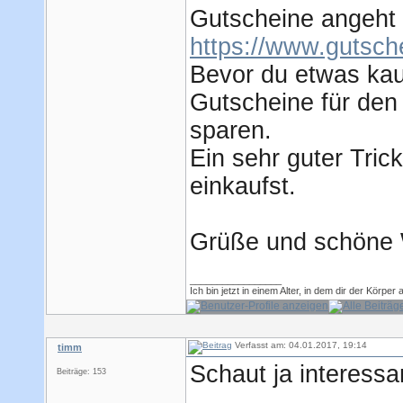
Gutscheine angeht 
https://www.gutsch
Bevor du etwas kauf
Gutscheine für den
sparen.
Ein sehr guter Tric
einkaufst.
Grüße und schöne 
_________________
Ich bin jetzt in einem Alter, in dem dir der Körpe
Verfasst am: 04.01.2017, 19:14
timm
Schaut ja interessa
Beiträge: 153