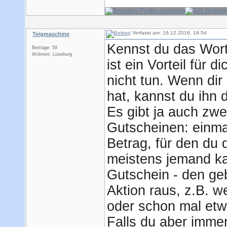
Verfasst am: 16.12.2016, 18:54
Teigmaschine
Kennst du das Wor
Beiträge: 59
Wohnort: Lüneburg
ist ein Vorteil für 
nicht tun. Wenn di
hat, kannst du ihn 
Es gibt ja auch zw
Gutscheinen: einma
Betrag, für den du
meistens jemand ka
Gutschein - den ge
Aktion raus, z.B. 
oder schon mal etwa
Falls du aber immer