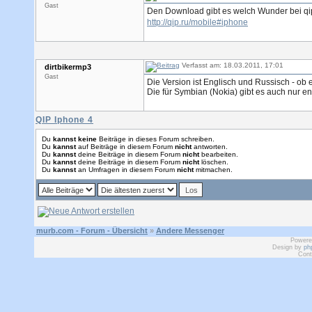
Gast
Den Download gibt es welch Wunder bei q
http://qip.ru/mobile#iphone
Verfasst am: 18.03.2011, 17:01
dirtbikermp3
Gast
Die Version ist Englisch und Russisch - ob e
Die für Symbian (Nokia) gibt es auch nur en
QIP Iphone 4
Du
kannst keine
Beiträge in dieses Forum schreiben.
Du
kannst
auf Beiträge in diesem Forum
nicht
antworten.
Du
kannst
deine Beiträge in diesem Forum
nicht
bearbeiten.
Du
kannst
deine Beiträge in diesem Forum
nicht
löschen.
Du
kannst
an Umfragen in diesem Forum
nicht
mitmachen.
murb.com - Forum - Übersicht
»
Andere Messenger
Powere
Design by
ph
Cont