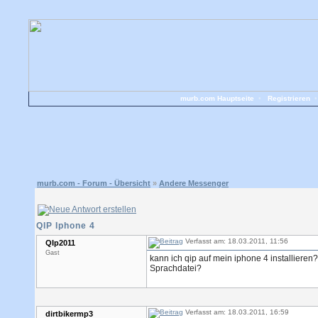
murb.com Hauptseite
•
Registrieren
murb.com - Forum - Übersicht
»
Andere Messenger
QIP Iphone 4
Verfasst am: 18.03.2011, 11:56
QIp2011
Gast
kann ich qip auf mein iphone 4 installiere
Sprachdatei?
Verfasst am: 18.03.2011, 16:59
dirtbikermp3