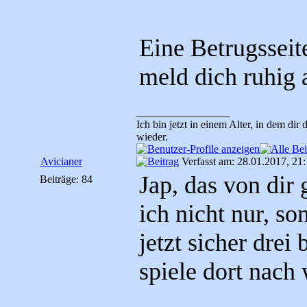
Eine Betrugsseite
meld dich ruhig 
_________________
Ich bin jetzt in einem Alter, in dem dir
wieder.
Avicianer
Verfasst am: 28.01.2017, 21
Jap, das von dir
Beiträge: 84
ich nicht nur, so
jetzt sicher drei
spiele dort nach 