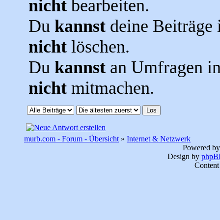
nicht
bearbeiten.
Du
kannst
deine Beiträge
nicht
löschen.
Du
kannst
an Umfragen i
nicht
mitmachen.
murb.com - Forum - Übersicht
»
Internet & Netzwerk
Powered b
Design by
phpBB
Content