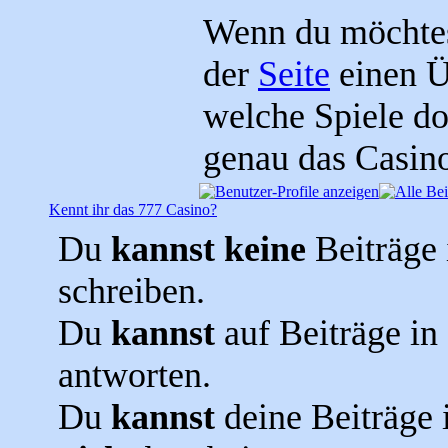
Wenn du möchtest
der
Seite
einen Ü
welche Spiele d
genau das Casino
Kennt ihr das 777 Casino?
Du
kannst keine
Beiträge 
schreiben.
Du
kannst
auf Beiträge i
antworten.
Du
kannst
deine Beiträge