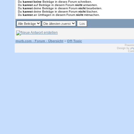
Du
kannst keine
Beiträge in dieses Forum schreiben.
Du
kannst
auf Beiträge in diesem Forum
nicht
antworten.
Du
kannst
deine Beiträge in diesem Forum
nicht
bearbeiten.
Du
kannst
deine Beiträge in diesem Forum
nicht
löschen.
Du
kannst
an Umfragen in diesem Forum
nicht
mitmachen.
murb.com - Forum - Übersicht
»
Off-Topic
Powere
Design by
ph
Cont