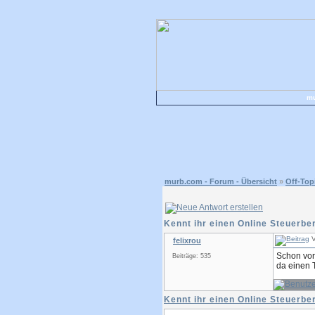
mu
murb.com - Forum - Übersicht
»
Off-Top
Kennt ihr einen Online Steuerbe
V
felixrou
Schon vor 
Beiträge: 535
da einen 
Kennt ihr einen Online Steuerbe