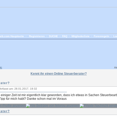
rb.com Hauptseite
•
Registrieren
•
SUCHE
•
FAQ
•
Mitgliederliste
•
Forenregeln
•
Lo
ic
Ak
Kennt ihr einen Online Steuerberater?
rater?
erfasst am: 28.01.2017, 19:32
einiger Zeit ist mir eigentlich klar geworden, dass ich etwas in Sachen Steuerbear
Tipp für mich habt? Danke schon mal im Voraus
rater?