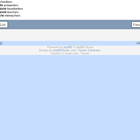
chreiben.
ht
antworten.
nicht
bearbeiten.
nicht
löschen.
cht
mitmachen.
ic
Ak
Powered by
phpBB
© phpBB Group
Design by
phpBBStyles.com
|
Styles Database
.
Content © murb.com - Forum