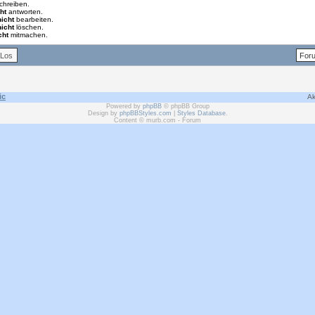
chreiben.
ht
antworten.
nicht
bearbeiten.
nicht
löschen.
cht
mitmachen.
ic
Ak
Powered by
phpBB
© phpBB Group
Design by
phpBBStyles.com
|
Styles Database
.
Content © murb.com - Forum