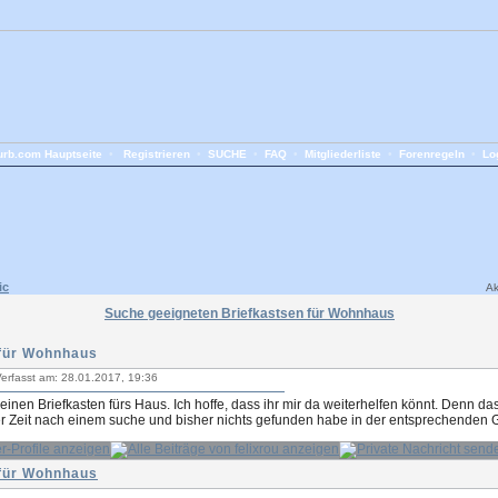
rb.com Hauptseite
•
Registrieren
•
SUCHE
•
FAQ
•
Mitgliederliste
•
Forenregeln
•
Lo
ic
Ak
Suche geeigneten Briefkastsen für Wohnhaus
 für Wohnhaus
erfasst am: 28.01.2017, 19:36
einen Briefkasten fürs Haus. Ich hoffe, dass ihr mir da weiterhelfen könnt. Denn das
ger Zeit nach einem suche und bisher nichts gefunden habe in der entsprechenden 
 für Wohnhaus