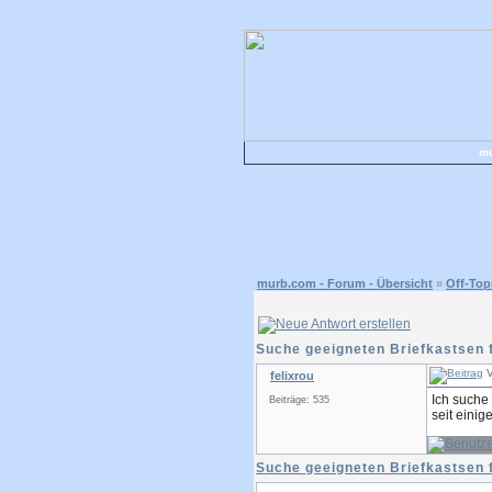
mu
murb.com - Forum - Übersicht
»
Off-Top
Suche geeigneten Briefkastsen
V
felixrou
Ich suche 
Beiträge: 535
seit eini
Suche geeigneten Briefkastsen