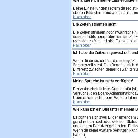
Wie ändere ich meine Einstellungen?
Deine Einstellungen (sofern du registr
oberen Bildschirmrand angezeigt, häng
Nach oben
Die Zeiten stimmen nicht!
Die Zeiten stimmen höchstwahrscheinlich
deines Profils überprüfen, um die Zeitz
registriertes Mitglied bist. Falls du als
Nach oben
Ich habe die Zeitzone gewechselt und 
Wenn du dir sicher bist, die richtige 
Sommerzeit steht. Das Board ist nich
Differenz zwischen deiner gewählten 
Nach oben
Meine Sprache ist nicht verfügbar!
Der wahrscheinlichste Grund dafür ist, 
Versuche, den Board-Administrator davon
Übersetzung schreiben. Weitere Inform
Nach oben
Wie kann ich ein Bild unter meinem
Es können sich zwei Bilder unter dem 
geschrieben hast oder welchen Status d
und an den Benutzer gebunden. Es lieg
Wenn du keine Avatare benutzen kannst
haben).