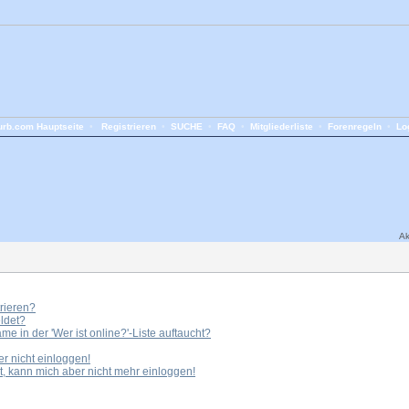
rb.com Hauptseite
•
Registrieren
•
SUCHE
•
FAQ
•
Mitgliederliste
•
Forenregeln
•
Lo
Ak
rieren?
ldet?
e in der 'Wer ist online?'-Liste auftaucht?
er nicht einloggen!
ert, kann mich aber nicht mehr einloggen!