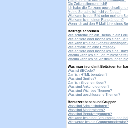
Die Zeiten stimmen nicht!
Ich habe die Zeitzone gewechselt und d
Meine Sprache ist nicht verfügbar!
Wie kann ich ein Bild unter meinem 
Wie kann ich meinen Rang ändern?
Wenn ich auf den E-Mail-Link eines Ben
Beiträge schreiben
Wie schreibe ich ein Thema in ein Fo
Wie editiere oder lösche ich einen Bei
Wie kann ich eine Signatur anhängen
Wie erstelle ich eine Umfrage?
Wie editiere oder lösche ich eine Umf
Warum kann ich ein Forum nicht betre
Warum kann ich bei Abstimmungen ni
Was man in und mit Beiträgen tun ka
Was ist BBCode?
Darf ich HTML benutzen?
Was sind Smilies?
Darf ich Bilder einfügen?
Was sind Ankündigungen?
Was sind Wichtige Themen?
Was sind geschlossene Themen?
Benutzerebenen und Gruppen
Was sind Administratoren?
Was sind Moderatoren?
Was sind Benutzergruppen?
Wie kann ich einer Benutzergruppe bei
Wie werde ich ein Gruppenmoderator?