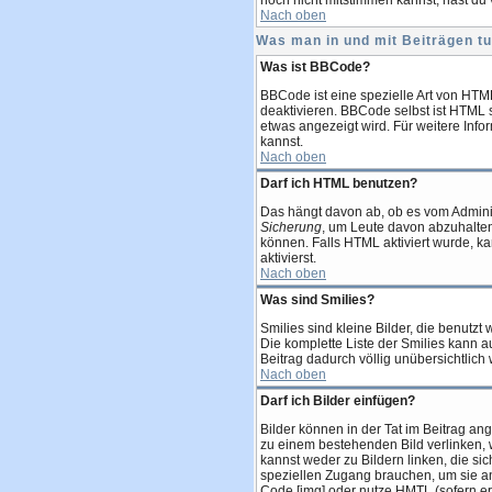
noch nicht mitstimmen kannst, hast du 
Nach oben
Was man in und mit Beiträgen t
Was ist BBCode?
BBCode ist eine spezielle Art von HTM
deaktivieren. BBCode selbst ist HTML 
etwas angezeigt wird. Für weitere Info
kannst.
Nach oben
Darf ich HTML benutzen?
Das hängt davon ab, ob es vom Administ
Sicherung
, um Leute davon abzuhalte
können. Falls HTML aktiviert wurde, k
aktivierst.
Nach oben
Was sind Smilies?
Smilies sind kleine Bilder, die benutz
Die komplette Liste der Smilies kann a
Beitrag dadurch völlig unübersichtlich
Nach oben
Darf ich Bilder einfügen?
Bilder können in der Tat im Beitrag an
zu einem bestehenden Bild verlinken, we
kannst weder zu Bildern linken, die sic
speziellen Zugang brauchen, um sie a
Code [img] oder nutze HMTL (sofern er