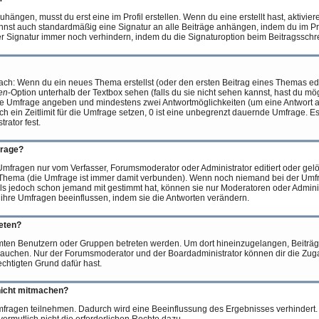
ängen, musst du erst eine im Profil erstellen. Wenn du eine erstellt hast, aktivier
nnst auch standardmäßig eine Signatur an alle Beiträge anhängen, indem du im Pr
r Signatur immer noch verhindern, indem du die Signaturoption beim Beitragsschre
nfach: Wenn du ein neues Thema erstellst (oder den ersten Beitrag eines Themas edi
en
-Option unterhalb der Textbox sehen (falls du sie nicht sehen kannst, hast du mög
deine Umfrage angeben und mindestens zwei Antwortmöglichkeiten (um eine Antwort 
ch ein Zeitlimit für die Umfrage setzen, 0 ist eine unbegrenzt dauernde Umfrage. E
rator fest.
frage?
mfragen nur vom Verfasser, Forumsmoderator oder Administrator editiert oder ge
im Thema (die Umfrage ist immer damit verbunden). Wenn noch niemand bei der Um
lls jedoch schon jemand mit gestimmt hat, können sie nur Moderatoren oder Admini
 ihre Umfragen beeinflussen, indem sie die Antworten verändern.
eten?
en Benutzern oder Gruppen betreten werden. Um dort hineinzugelangen, Beiträge
brauchen. Nur der Forumsmoderator und der Boardadministrator können dir die Zuga
chtigten Grund dafür hast.
nicht mitmachen?
fragen teilnehmen. Dadurch wird eine Beeinflussung des Ergebnisses verhindert. F