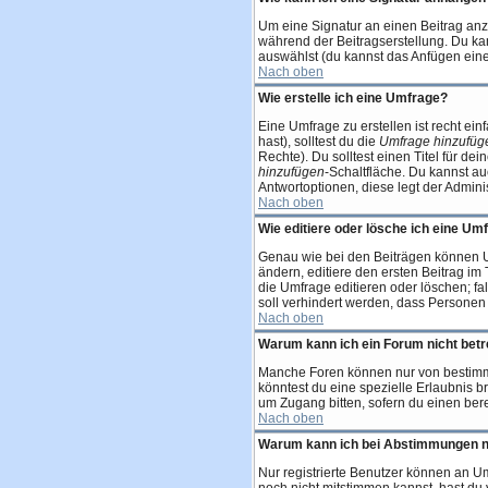
Um eine Signatur an einen Beitrag anzuh
während der Beitragserstellung. Du ka
auswählst (du kannst das Anfügen eine
Nach oben
Wie erstelle ich eine Umfrage?
Eine Umfrage zu erstellen ist recht ei
hast), solltest du die
Umfrage hinzufüg
Rechte). Du solltest einen Titel für 
hinzufügen
-Schaltfläche. Du kannst au
Antwortoptionen, diese legt der Administ
Nach oben
Wie editiere oder lösche ich eine Um
Genau wie bei den Beiträgen können U
ändern, editiere den ersten Beitrag 
die Umfrage editieren oder löschen; fa
soll verhindert werden, dass Personen
Nach oben
Warum kann ich ein Forum nicht betr
Manche Foren können nur von bestimmt
könntest du eine spezielle Erlaubnis 
um Zugang bitten, sofern du einen bere
Nach oben
Warum kann ich bei Abstimmungen 
Nur registrierte Benutzer können an Um