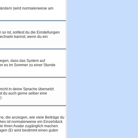
u ändern (wird normalerweise am
so ist, solltest du die Einstellungen
 wechseln kannst, wenn du ein
liegen, dass das System auf
ann es im Sommer zu einer Stunde
nicht in deine Sprache übersetzt.
nst du auch gerne selber eine
)
e, die anzeigen, wie viele Beiträge du
ies ist normalerweise ein Einzelstück
sie ihren Avatar zugänglich machen.
agen (Er wird bestimmt einen guten