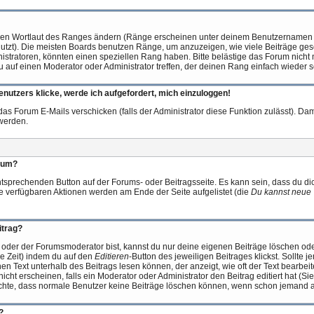
 den Wortlaut des Ranges ändern (Ränge erscheinen unter deinem Benutzernamen 
utzt). Die meisten Boards benutzen Ränge, um anzuzeigen, wie viele Beiträge g
istratoren, könnten einen speziellen Rang haben. Bitte belästige das Forum nicht 
 auf einen Moderator oder Administrator treffen, der deinen Rang einfach wieder s
enutzers klicke, werde ich aufgefordert, mich einzuloggen!
das Forum E-Mails verschicken (falls der Administrator diese Funktion zulässt). Da
werden.
orum?
ntsprechenden Button auf der Forums- oder Beitragsseite. Es kann sein, dass du dic
ne verfügbaren Aktionen werden am Ende der Seite aufgelistet (die
Du kannst neue 
itrag?
 oder der Forumsmoderator bist, kannst du nur deine eigenen Beiträge löschen ode
se Zeit) indem du auf den
Editieren
-Button des jeweiligen Beitrages klickst. Sollte 
nen Text unterhalb des Beitrags lesen können, der anzeigt, wie oft der Text bearbei
icht erscheinen, falls ein Moderator oder Administrator den Beitrag editiert hat (Sie
achte, dass normale Benutzer keine Beiträge löschen können, wenn schon jemand au
?