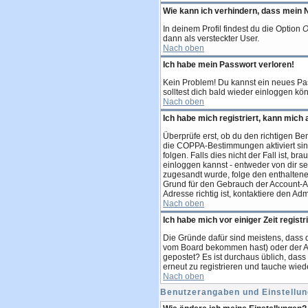
Wie kann ich verhindern, dass mein N
In deinem Profil findest du die Option
O
dann als versteckter User.
Nach oben
Ich habe mein Passwort verloren!
Kein Problem! Du kannst ein neues Pas
solltest dich bald wieder einloggen kö
Nach oben
Ich habe mich registriert, kann mich 
Überprüfe erst, ob du den richtigen B
die COPPA-Bestimmungen aktiviert sin
folgen. Falls dies nicht der Fall ist, 
einloggen kannst - entweder von dir sel
zugesandt wurde, folge den enthaltenen
Grund für den Gebrauch der Account-Ak
Adresse richtig ist, kontaktiere den Admi
Nach oben
Ich habe mich vor einiger Zeit regist
Die Gründe dafür sind meistens, dass 
vom Board bekommen hast) oder der Admi
gepostet? Es ist durchaus üblich, das
erneut zu registrieren und tauche wied
Nach oben
Benutzerangaben und Einstellu