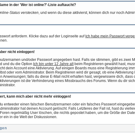
ame in der 'Wer ist online?'-Liste auftaucht?
nline-Status verstecken
, und wenn du diese aktivierst, können dich nur noch Admini
swort anfordern. Klicke dazu auf der Loginseite auf
Ich habe mein Passwort verg
nnen.
aber nicht einloggen!
enutzernamen und/oder Passwort angegeben hast. Falls sie stimmen, gibt es zwei Mö
d und du die Option
Ich bin unter 12 Jahre alt
beim Registrieren gewählt hast, mus
braucht dein Account eine Aktivierung. Auf einigen Boards muss eine Registrierung imm
bst oder vom Administrator. Beim Registrieren wird dir gesagt, ob eine Aktivierung b
 Anweisungen; falls du diese E-Mail nicht erhalten hast, vergewissere dich, dass d
tivierungen ist die Verhinderung eines Missbrauchs des Forums. Wenn du dir sich
nistrator.
riert, kann mich aber nicht mehr einloggen!
du entweder einen falschen Benutzernamen oder ein falsches Passwort eingegeben 
nistrator hat deinen Account gelöscht. Falls Letzteres der Fall ist, hast du vielle
s Foren regelmäßig User löschen, die nichts gepostet haben, um die Größe der Dat
er ein in die Welt der Diskussionen.
ngen