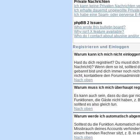
Private Nachrichten
Ich kann keine Privaten Nachrichten v
Ich erhalte dauernd ungewollte Private
Ich habe eine Spam- oder perverse E-
phpBB 2 Issues
Who wrote this bulletin board?
Why isn't X feature available?
Who do I contact about abusive and/or l
Registrieren und Einloggen
Warum kann ich mich nicht einlogge
Hast du dich registriert? Du musst dich
Nachricht)? Wenn dem so ist, solltest 
gebannt bist und dich immer noch nich
nicht, kontaktiere den Forumsadministr
Nach oben
Warum muss ich mich überhaupt regi
Es kann auch sein, dass du das gar nich
Funktionen, die Gäste nicht haben, z. B
solltest es also gleich tun.
Nach oben
Warum werde ich automatisch abge
Solltest du die Funktion
Automatisch e
Missbrauch deines Accounts verhindert
einem fremden Rechner sitzt, z. B. in e
Nach oben