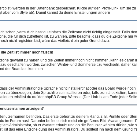
iert bist) werden in der Datenbank gespeichert. Klicke auf den
Profil
-Link, um sie z
t aber vom Style ab). Damit kannst du deine Einstellungen ändern
 schon, vermutlich hast du einfach die Zeitzone nicht richtig eingestellt. Falls dem 
one, die für dich zutreffend ist, zu wählen. Bitte beachte, dass du die Zeitzone nur
o noch nicht registriert bist, wäre das vielleicht ein guter Grund dazu.
die Zeit ist immer noch falsch!
Zeitzone gewählt zu haben und die Zeiten immer noch nicht stimmen, kann es daran 
t dazu geschaffen worden, zwischen Winter- und Sommerzeit zu wechseln, daher k
und der Boardzeit kommen.
dass der Administrator die Sprache nicht installiert hat oder das Board wurde noch 
 zu überzeugen, dein Sprachfile zu installieren oder, falls es nicht existiert, kan
ationen erhältst du auf der phpBB Group Website (Der Link ist am Ende jeder Seite
 Benutzernamen anzeigen?
Benutzernamen befinden. Das erste gehört zu deinem Rang, z. B. Punkte oder Stern
u im Forum hast. Darunter befindet sich meist ein größeres Bild, Avatar genannt. D
t am Administrator, ob er Avatare erlaubt und ob die Benutzer wählen dürfen, wie 
, ist das eine Entscheidung des Administrators. Du solltest ihn nach dem Grund fr