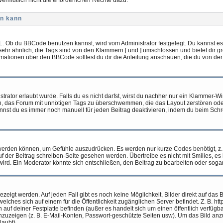
vermutlich nicht die erforderlichen Rechte dazu.
un kann
L. Ob du BBCode benutzen kannst, wird vom Administrator festgelegt. Du kannst es
sehr ähnlich, die Tags sind von den Klammern [ und ] umschlossen und bietet dir g
rmationen über den BBCode solltest du dir die Anleitung anschauen, die du von der
rator erlaubt wurde. Falls du es nicht darfst, wirst du nachher nur ein Klammer-Wir
n, das Forum mit unnötigen Tags zu überschwemmen, die das Layout zerstören od
annst du es immer noch manuell für jeden Beitrag deaktivieren, indem du beim Sch
t werden können, um Gefühle auszudrücken. Es werden nur kurze Codes benötigt, z. B.
uf der Beitrag schreiben-Seite gesehen werden. Übertreibe es nicht mit Smilies, es
 wird. Ein Moderator könnte sich entschließen, den Beitrag zu bearbeiten oder soga
gezeigt werden. Auf jeden Fall gibt es noch keine Möglichkeit, Bilder direkt auf d
lches sich auf einem für die Öffentlichkeit zugänglichen Server befindet. Z. B. htt
h auf deiner Festplatte befinden (außer es handelt sich um einen öffentlich verfügb
nzuzeigen (z. B. E-Mail-Konten, Passwort-geschützte Seiten usw). Um das Bild an
laubt).