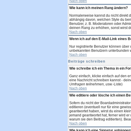
Nach oben
Wie kann ich meinen Rang ändern?
Normalerweise kannst du nicht direkt
abhängig davon, welchen Style du ben
Benutzer, z. B. Moderatoren oder Admin
deinen Rang zu erhöhen, sonst wirst du
Nach oben
Wenn ich auf den E-Mail-Link eines B
Nur registrierte Benutzer können über 
unbekannten Benutzern unterbunden 
Nach oben
Beiträge schreiben
Wie schreibe ich ein Thema in ein F
Ganz einfach, klicke einfach auf den e
eine Nachricht schreiben kannst - dei
Umfragen teilnehmen, usw.
-Liste)
Nach oben
Wie editiere oder lösche ich einen Be
Sofern du nicht der Boardadministrator
editieren (eventuell nur für eine gewis
geantwortet haben, wirst du einen klei
jemand geantwortet hat, ferner wird er n
warum sie den Beitrag editierten). Be
Nach oben
Wie kann ich eine Signatur anhängen