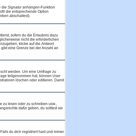
e die
Signatur anhängen
-Funktion
ofil die entsprechende Option
iben abschaltest).
tierst, sofern du die Erlaubnis dazu
licherweise nicht die erforderlichen
anzugeben, klicke auf die
Antwort
s gibt eine Grenze bei der Anzahl an
löscht werden. Um eine Umfrage zu
frage teilgenommen hat, können User
stratoren löschen oder editieren. Damit
 zu lesen oder zu schreiben usw.,
ngsrechte dafür geben, du solltest sie
alls du dich registriert hast und immer