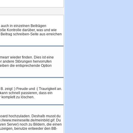
 auch in einzelnen Beiträgen
roße Kontrolle darüber, was und wie
 Beitrag schreiben-Seite aus erreichen
rwarr wieder finden. Dies ist eine
er andere Störungen hervorrufen
reiben die entsprechende Option
 zeigt :) Freude und :( Traurigkeit an.
 kann schnell passieren, dass ein
r komplett zu löschen.
as Board hochzuladen. Deshalb musst du
p://www.meineseite.de/meinbild.gif. Du
aren Server) noch zu Bildern, die einen
zuzeigen, benutze entweder den BB-