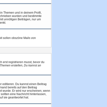
in Themen und in deinem Profil,
eschrieben wurden und bestimmte
mit unnötigen Beiträgen, nur um
enkt.
mit sollen obszöne Mails von
h erst registrieren musst, bevor du
Themen erstellen, Du kannst an
r editieren. Du kannst einen Beitrag
jemand bereits auf den Beitrag
tet wurde. Er wird nur erscheinen, wenn
 sollten eine Nachricht hinterlassen,
f sie geantwortet hat.