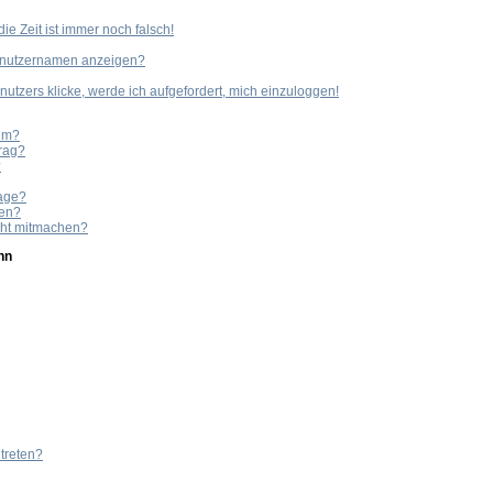
ie Zeit ist immer noch falsch!
Benutzernamen anzeigen?
utzers klicke, werde ich aufgefordert, mich einzuloggen!
rum?
trag?
?
rage?
ten?
cht mitmachen?
nn
treten?