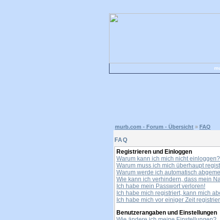
mu
murb.com - Forum - Übersicht
»
FAQ
FAQ
Registrieren und Einloggen
Warum kann ich mich nicht einloggen?
Warum muss ich mich überhaupt regist
Warum werde ich automatisch abgeme
Wie kann ich verhindern, dass mein Nam
Ich habe mein Passwort verloren!
Ich habe mich registriert, kann mich ab
Ich habe mich vor einiger Zeit registri
Benutzerangaben und Einstellungen
Wie ändere ich meine Einstellungen?