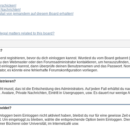
erschicken!
 Nachrichten!
Mail von jemandem auf diesem Board erhalten!
egal matters related to this board?
n?
 erst registrieren, bevor du dich einloggen kannst. Wurdest du vom Board gebannt (
du den Webmaster oder den Forumsadministrator kontaktieren, um herauszufinden, w
t einloggen kannst, dann überprüfe deinen Benutzernamen und das Passwort. Normal
ator, es könnte eine fehlerhafte Forumskonfiguration vorliegen.
strieren?
t musst, das ist die Entscheidung des Administrators. Auf jeden Fall erhältst du na
. Avatare, Private Nachrichten, Eintritt in Usergruppen, usw. Es dauert nur wenige 
meldet?
inloggen
beim Einloggen nicht aktiviert haben, bleibst du nur für eine gewisse Zeit
. Um eingeloggt zu bleiben, wähle die entsprechende Option beim Einloggen. Dies
iner Bücherei oder Universität, im Internetcafé usw.