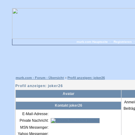
murb.com Hauptseite
•
Registrieren
murb.com - Forum - Übersicht
»
Profil anzeigen: joker26
Profil anzeigen: joker26
Avatar
Anmel
Kontakt joker26
Beiträ
E-Mail-Adresse:
Private Nachricht:
MSN Messenger:
Yahoo Messenger: