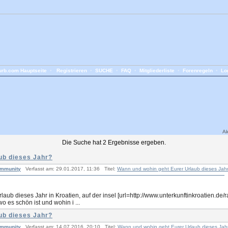
rb.com Hauptseite
•
Registrieren
•
SUCHE
•
FAQ
•
Mitgliederliste
•
Forenregeln
•
Lo
Ak
Die Suche hat 2 Ergebnisse ergeben.
ub dieses Jahr?
ommunity
Verfasst am: 29.01.2017, 11:36 Titel:
Wann und wohin geht Eurer Urlaub dieses Jah
b dieses Jahr in Kroatien, auf der insel [url=http://www.unterkunftinkroatien.de/ra
 es schön ist und wohin i ...
ub dieses Jahr?
ommunity
Verfasst am: 14.07.2016, 20:10 Titel:
Wann und wohin geht Eurer Urlaub dieses Jah