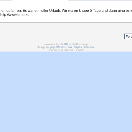
strien gefahren. Es war ein toller Urlaub. Wir waren knapp 5 Tage und dann ging es 
http://www.unterku ...
Powered by
phpBB
© phpBB Group
Design by
phpBBStyles.com
|
Styles Database
.
Content © murb.com - Forum