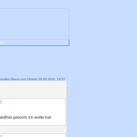
gin
tuelles Datum und Uhrzeit: 08.08.2026, 19:57
r?
b/]Rab gebucht. Ich wollte halt
r?