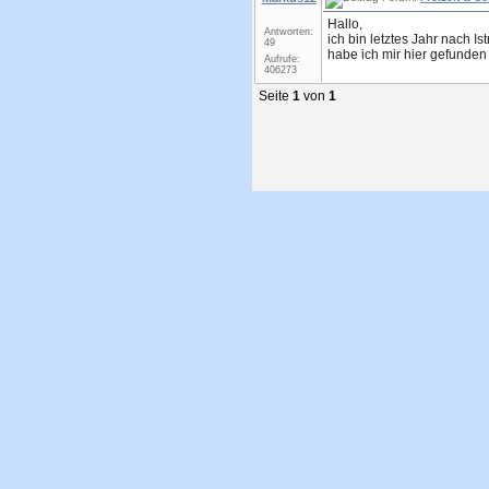
Hallo,
Antworten:
ich bin letztes Jahr nach I
49
habe ich mir hier gefunden 
Aufrufe:
406273
Seite
1
von
1