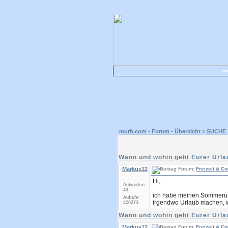
mu
murb.com - Forum - Übersicht
»
SUCHE
Wann und wohin geht Eurer Urla
Markus12
Forum:
Freizeit & C
Hi,
Antworten:
49
ich habe meinen Sommerurlau
Aufrufe:
irgendwo Urlaub machen, wo
406273
Wann und wohin geht Eurer Urla
Markus12
Forum:
Freizeit & C