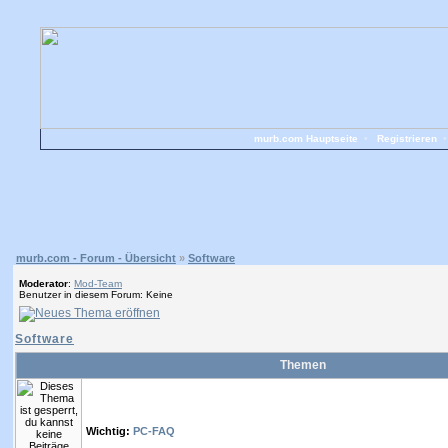
murb.com Hauptseite
•
Registrieren
murb.com - Forum - Übersicht
»
Software
Moderator
:
Mod-Team
Benutzer in diesem Forum: Keine
Software
Themen
Wichtig:
PC-FAQ