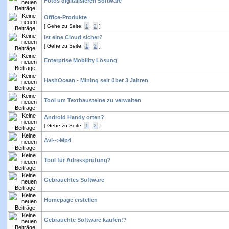
Fotos digitalisieren Software
Office-Produkte
[
Gehe zu Seite:
1
,
2
]
Ist eine Cloud sicher?
[
Gehe zu Seite:
1
,
2
]
Enterprise Mobility Lösung
HashOcean - Mining seit über 3 Jahren
Tool um Textbausteine zu verwalten
Android Handy orten?
[
Gehe zu Seite:
1
,
2
]
Avi-->Mp4
Tool für Adressprüfung?
Gebrauchtes Software
Homepage erstellen
Gebrauchte Software kaufen!?