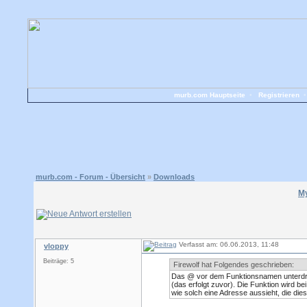
murb.com Hauptseite
•
Registrieren
murb.com - Forum - Übersicht
»
Downloads
M
Verfasst am: 06.06.2013, 11:48
vloppy
Beiträge: 5
Firewolf hat Folgendes geschrieben:
Das @ vor dem Funktionsnamen unterdrüc
(das erfolgt zuvor). Die Funktion wird 
wie solch eine Adresse aussieht, die di