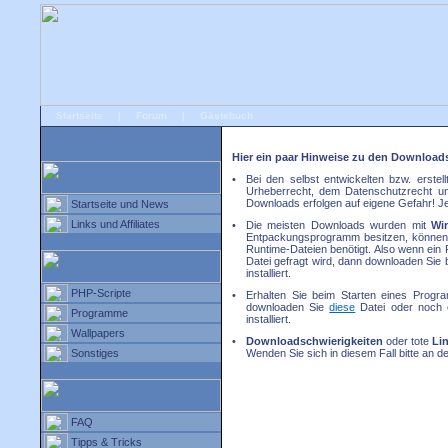
Startseite
|
Forum
|
Gästebuch
# Home
»
Startseite und News
»
Downloadhinweise
Hier ein paar Hinweise zu den Download
•
Bei den selbst entwickelten bzw. erste
Urheberrecht, dem Datenschutzrecht un
Downloads erfolgen auf eigene Gefahr! J
Startseite und News
Links und Affiliates
•
Die meisten Downloads wurden mit
Wi
Entpackungsprogramm besitzen, könne
Runtime-Dateien benötigt. Also wenn ein P
Datei gefragt wird, dann downloaden Sie 
installiert.
PHP-Scripte
•
Erhalten Sie beim Starten eines Progr
downloaden Sie
diese
Datei oder noch 
Programme
installiert.
Wallpapers
•
Downloadschwierigkeiten
oder tote
Li
Sonstiges
Wenden Sie sich in diesem Fall bitte an 
FAQ
Tipps & Tricks